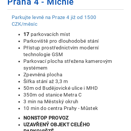
Praha 4 - Michle
Parkujte levně na Praze 4 již od 1500
CZK/měsíc
17
parkovacích míst
Parkoviště pro dlouhodobé stání
Přístup prostřednictvím moderní
technologie GSM
Parkovací plocha střežena kamerovým
systémem
Zpevněná plocha
Šířka stání až 3,3 m
50m od Budějovické ulice i MHD
350m od stanice Metra C
3 min na Městský okruh
10 min do centra Prahy - Můstek
NONSTOP PROVOZ
UZAVŘENÝ OBJEKT CELÉHO